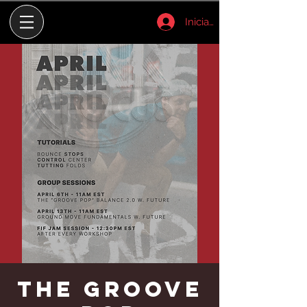
Iniciar sesión
The Groove