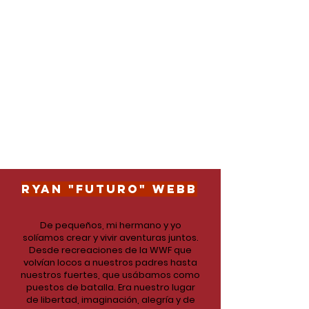
educación de las generaciones que
marcaron el camino en el pasado, así
como de los estilos de baile que influyen y
moldean el popping actual. Los miembros
de nuestro sitio web formarán parte de la
comunidad de “Funk in Focus Online” y no
solo tendrán acceso a nuestros recursos
educativos, sino que también participarán
activamente durante todo el mes en retos
de video, batallas, proyectos de
investigación y más.
RYAN "FUTURO" WEBB
De pequeños, mi hermano y yo
solíamos crear y vivir aventuras juntos.
Desde recreaciones de la WWF que
volvían locos a nuestros padres hasta
nuestros fuertes, que usábamos como
puestos de batalla. Era nuestro lugar
de libertad, imaginación, alegría y de