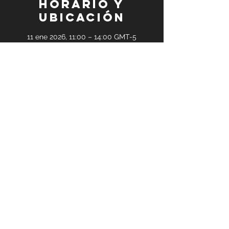
Horario y
ubicación
11 ene 2026, 11:00 – 14:00 GMT-5
Reunión en línea de Zoom
Invitados
+6 otros invitados
Compartir este
evento