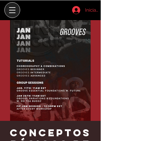
Iniciar sesión
Conceptos