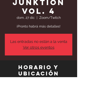
Junktion
Vol. 4
dom, 27 dic
  |  
Zoom/Twitch
¡Pronto habrá más detalles!
Las entradas no están a la venta
Ver otros eventos
Horario y
ubicación
27 dic 2020, 20:00 – 23:59
Zoom/Twitch
Compartir este
evento