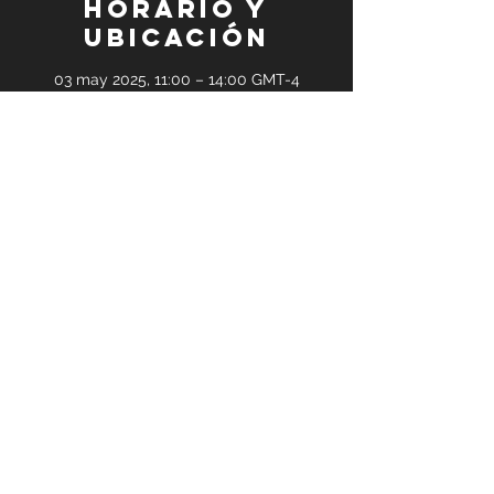
Horario y
ubicación
03 may 2025, 11:00 – 14:00 GMT-4
Reunión en línea de Zoom
Invitados
+2 otros invitados
Compartir este
evento