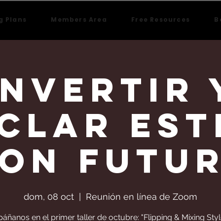
g Plans
Members Area
Free Resources
B
Invertir 
clar est
on Futu
dom, 08 oct
  |  
Reunión en línea de Zoom
ñanos en el primer taller de octubre: "Flipping & Mixing Styl