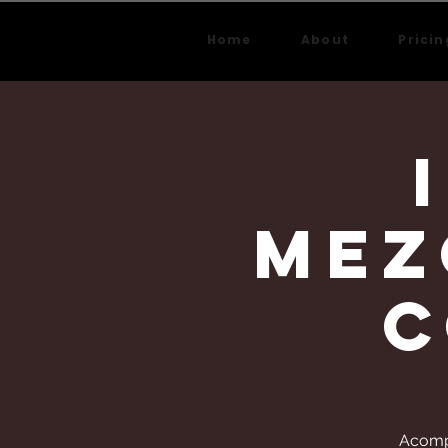
Home
About
Pricin
mez
c
Acompá