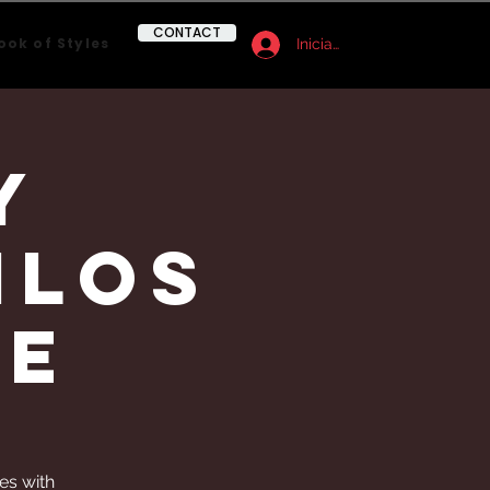
CONTACT
ook of Styles
Iniciar sesión
y
ilos
re
es with