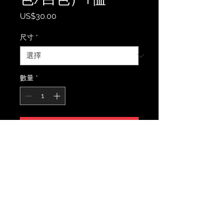
價
US$30.00
格
尺寸
*
數量
*
新增至購物車
Funk in Focus 短袖 T 恤 材质：100%
纯棉 颜色：紫色/白色
版型：宽松