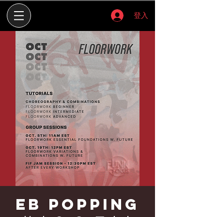
登入
EB Popping